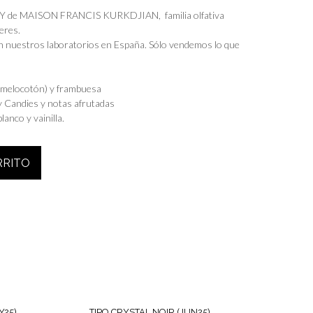
RKY de MAISON FRANCIS KURKDJIAN, familia olfativa
eres.
n nuestros laboratorios en España. Sólo vendemos lo que
 (melocotón) y frambuesa
Candies y notas afrutadas
anco y vainilla.
RRITO
Y25)
TIPO CRYSTAL NOIR (JUN25)