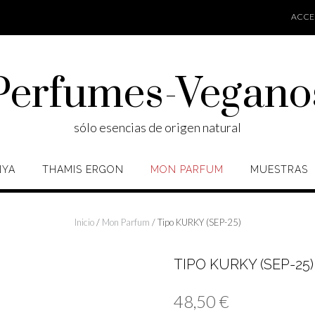
ACCES
Perfumes-Vegano
sólo esencias de origen natural
NYA
THAMIS ERGON
MON PARFUM
MUESTRAS
Inicio
/
Mon Parfum
/ Tipo KURKY (SEP-25)
TIPO KURKY (SEP-25)
48,50
€