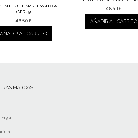
 YUM BOUJEE MARSHMALLOW
48,50
€
(ABR25)
48,50
€
AÑADIR AL CARRITO
AÑADIR AL CARRITO
TRAS MARCAS
 Ergon
arfum