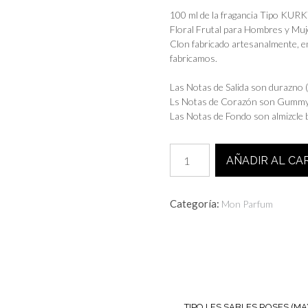
100 ml de la fragancia Tipo KU
Floral Frutal para Hombres y Muj
Clon fabricado artesanalmente, e
fabricamos.
Las Notas de Salida son durazno
Ls Notas de Corazón son Gummy 
Las Notas de Fondo son almizcle bl
Tipo
AÑADIR AL CA
KURKY
(SEP-
25)
Categoría:
Mon Parfum
cantidad
TIPO LES SABLES ROSES (MA