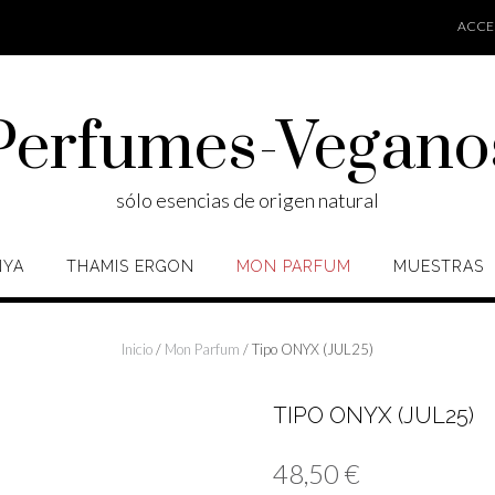
ACCES
Perfumes-Vegano
sólo esencias de origen natural
NYA
THAMIS ERGON
MON PARFUM
MUESTRAS
Inicio
/
Mon Parfum
/ Tipo ONYX (JUL25)
TIPO ONYX (JUL25)
48,50
€