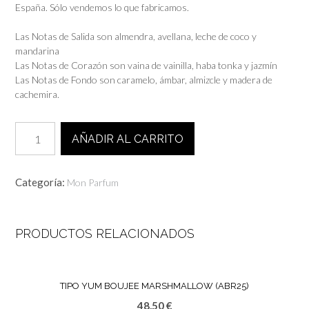
España. Sólo vendemos lo que fabricamos.
Las Notas de Salida son almendra, avellana, leche de coco y
mandarina
Las Notas de Corazón son vaina de vainilla, haba tonka y jazmín
Las Notas de Fondo son caramelo, ámbar, almizcle y madera de
cachemira.
Tipo
AÑADIR AL CARRITO
VANILLA
HAZE
(SEP-
Categoría:
Mon Parfum
25)
cantidad
PRODUCTOS RELACIONADOS
TIPO YUM BOUJEE MARSHMALLOW (ABR25)
48,50
€