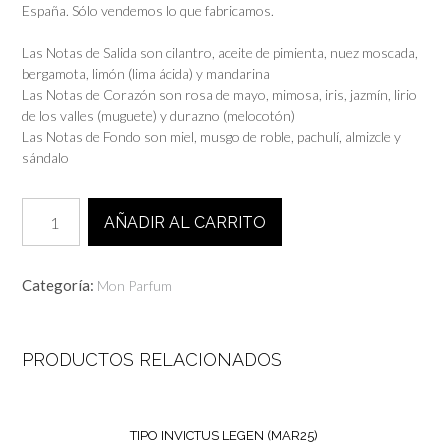
España. Sólo vendemos lo que fabricamos.
Las Notas de Salida son cilantro, aceite de pimienta, nuez moscada,
bergamota, limón (lima ácida) y mandarina
Las Notas de Corazón son rosa de mayo, mimosa, iris, jazmín, lirio
de los valles (muguete) y durazno (melocotón)
Las Notas de Fondo son miel, musgo de roble, pachulí, almizcle y
sándalo
Tipo
AÑADIR AL CARRITO
SOIR
DE
LUNE
Categoría:
Mon Parfum
(JUN25)
cantidad
PRODUCTOS RELACIONADOS
TIPO INVICTUS LEGEN (MAR25)