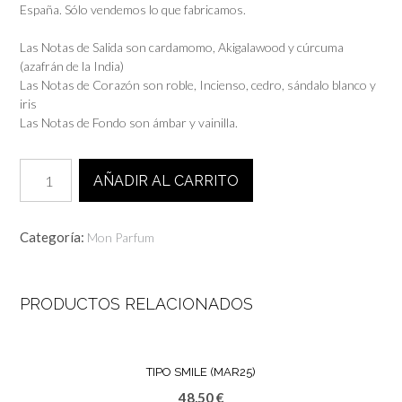
España. Sólo vendemos lo que fabricamos.
Las Notas de Salida son cardamomo, Akigalawood y cúrcuma
(azafrán de la India)
Las Notas de Corazón son roble, Incienso, cedro, sándalo blanco y
iris
Las Notas de Fondo son ámbar y vainilla.
Tipo
AÑADIR AL CARRITO
BOIS
PACIFIQUE
(JUL25)
Categoría:
Mon Parfum
cantidad
PRODUCTOS RELACIONADOS
TIPO SMILE (MAR25)
48,50
€