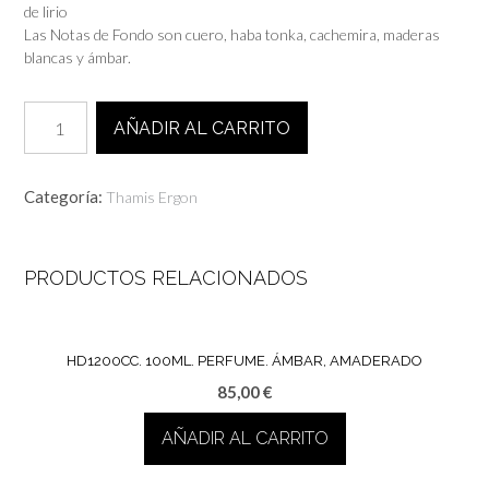
de lirio
Las Notas de Fondo son cuero, haba tonka, cachemira, maderas
blancas y ámbar.
tr1250cc.
AÑADIR AL CARRITO
100ml.
Perfume.
Cuero
Categoría:
Thamis Ergon
cantidad
PRODUCTOS RELACIONADOS
HD1200CC. 100ML. PERFUME. ÁMBAR, AMADERADO
85,00
€
AÑADIR AL CARRITO