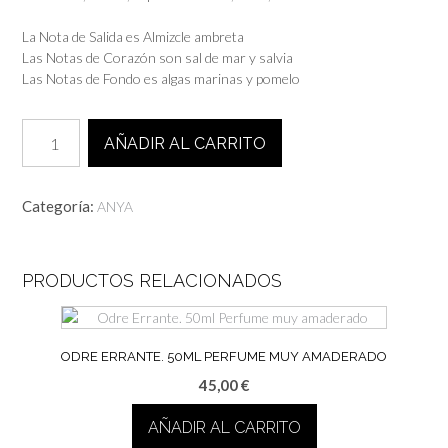
La Nota de Salida es Almizcle ambreta
Las Notas de Corazón son sal de mar y salvia
Las Notas de Fondo es algas marinas y pomelo
Sal
AÑADIR AL CARRITO
de
Massalia.
50ml
Categoría:
ANYA
Perfume
acuático
y
marino
PRODUCTOS RELACIONADOS
cantidad
ODRE ERRANTE. 50ML PERFUME MUY AMADERADO
45,00
€
AÑADIR AL CARRITO