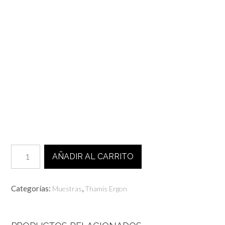
Pack
AÑADIR AL CARRITO
muestras
THAMIS
ERGON
Categorías:
,
Muestras
Thamis Ergon
-3
Street
cantidad