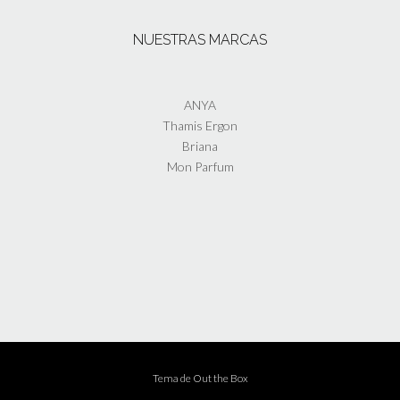
NUESTRAS MARCAS
ANYA
Thamis Ergon
Briana
Mon Parfum
Tema de
Out the Box