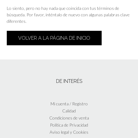
Lo siento, pero no hay nada que coincida con tus términos de
búsqueda. Por favor, inténtalo de nuevo con algunas palabras clave
diferentes.
VOLVER A LA PÁGINA DE INICIO
DE INTERÉS
Mi cuenta / Registro
Calidad
Condiciones de venta
Política de Privacidad
Aviso legal y Cookies