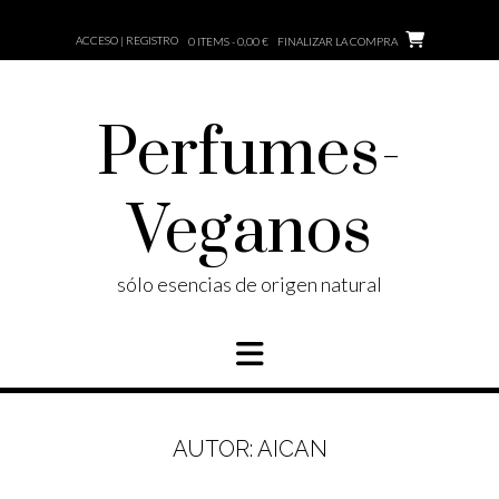
Saltar
al
ACCESO | REGISTRO
0 ITEMS - 0,00 €
FINALIZAR LA COMPRA
contenido
Perfumes-
Veganos
sólo esencias de origen natural
AUTOR:
AICAN